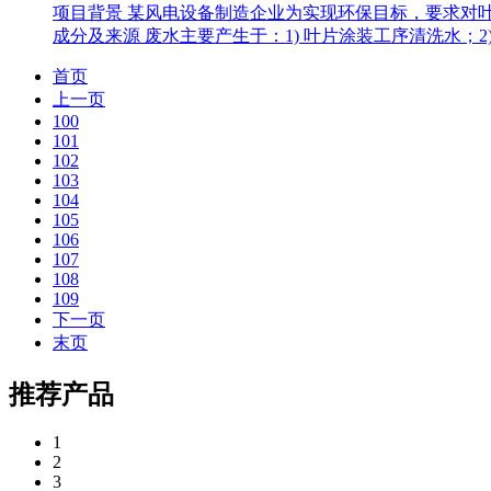
项目背景 某风电设备制造企业为实现环保目标，要求对
成分及来源 废水主要产生于：1) 叶片涂装工序清洗水；2)
首页
上一页
100
101
102
103
104
105
106
107
108
109
下一页
末页
推荐产品
1
2
3