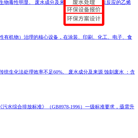
性，生物毒性明显。 废水成分及来源 聚合废水 ：含未反应的乙烯
发性有机物）治理的核心设备，在涂装、印刷、化工、电子、食
性，传统生化法处理效率不足60%。 废水成分及来源 蚀刻废水 ：含
综合排放标准》（GB8978-1996）一级标准要求，亟需升