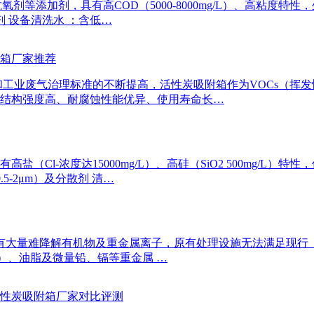
等添加剂，具有高COD（5000-8000mg/L）、高粘度特
 设备清洗水 ：含低…
附箱厂家推荐
和工业废气治理标准的不断提高，活性炭吸附箱作为VOCs（挥
结构强度高、耐腐蚀性能优异、使用寿命长…
Cl-浓度达15000mg/L）、高硅（SiO2 500mg/L）特
5-2μm）及分散剂 清…
大量难降解有机物及重金属离子，原有处理设施无法满足现行《污水
A）、油脂及微量铅、镉等重金属 …
活性炭吸附箱厂家对比评测