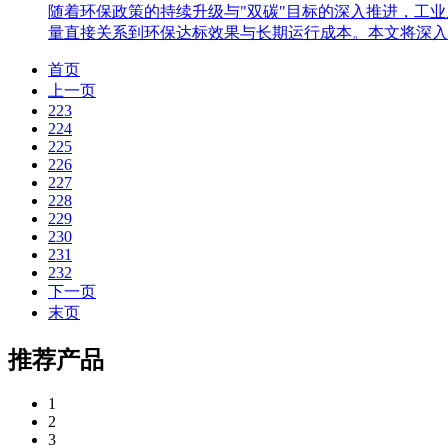
随着环保政策的持续升级与"双碳"目标的深入推进，工
量直接关系到环保达标效果与长期运行成本。本文将深入
首页
上一页
223
224
225
226
227
228
229
230
231
232
下一页
末页
推荐产品
1
2
3