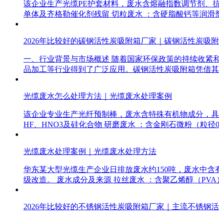
该企业生产光缆PE护套材料，废水含熔融指数调节剂、抗氧剂
单体及齐格勒催化剂残留 切粒废水 ：含硬脂酸钙等润滑剂
2026年比较好的碳钢活性炭吸附箱厂家｜碳钢活性炭吸
一、行业背景与市场概述 随着国家环保政策的持续收紧
品加工等行业得到了广泛应用。碳钢活性炭吸附箱凭借其
光缆废水怎么处理方法｜光缆废水处理案例
该企业专业生产光纤预制棒，废水含特殊有机物成分，具有高盐（
HF、HNO3及硅化合物 研磨废水 ：含金刚石微粉（粒径0.
光缆废水处理案例｜光缆废水处理方法
华东某大型光缆生产企业日排放废水约150吨，废水中含有
级改造。 废水成分及来源 拉丝废水 ：含聚乙烯醇（PV
2026年比较好的不锈钢活性炭吸附箱厂家｜主流不锈钢