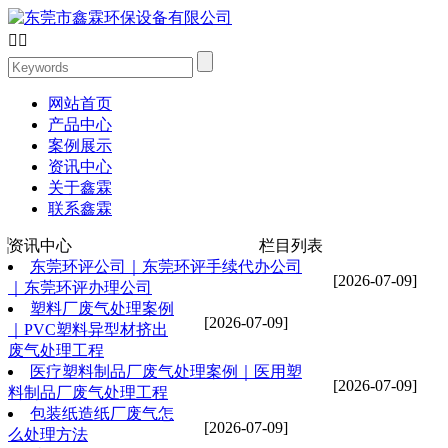


网站首页
产品中心
案例展示
资讯中心
关于鑫霖
联系鑫霖
资讯中心
栏目列表
东莞环评公司｜东莞环评手续代办公司
[2026-07-09]
｜东莞环评办理公司
塑料厂废气处理案例
[2026-07-09]
｜PVC塑料异型材挤出
废气处理工程
医疗塑料制品厂废气处理案例｜医用塑
[2026-07-09]
料制品厂废气处理工程
包装纸造纸厂废气怎
[2026-07-09]
么处理方法