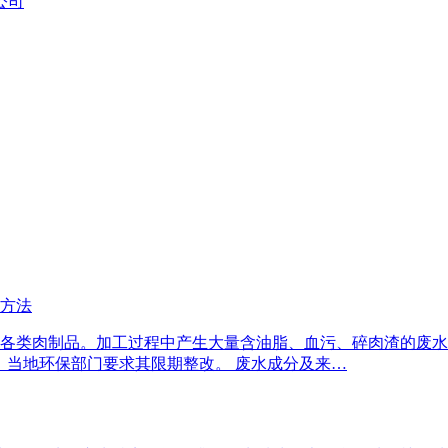
公司
方法
产各类肉制品。加工过程中产生大量含油脂、血污、碎肉渣的废水，日
无法达标，当地环保部门要求其限期整改。 废水成分及来…