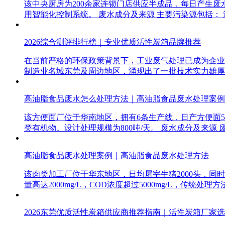
该中央厨房为200余家连锁门店供应半成品，每日产生
用智能化控制系统。 废水成分及来源 主要污染源包括：
2026综合测评排行榜｜专业优质活性炭箱品牌推荐
在当前严格的环保政策背景下，工业废气处理已成为企业
制造业名城东莞及周边地区，涌现出了一批技术实力雄厚
高油脂食品废水怎么处理方法｜高油脂食品废水处理案例
该方便面厂位于华南地区，拥有6条生产线，日产方便面5
类有机物。设计处理规模为800吨/天。 废水成分及来源
高油脂食品废水处理案例｜高油脂食品废水处理方法
该肉类加工厂位于华东地区，日均屠宰生猪2000头，同
量高达2000mg/L，COD浓度超过5000mg/L，传统
2026东莞优质活性炭箱供应商推荐指南｜活性炭箱厂家