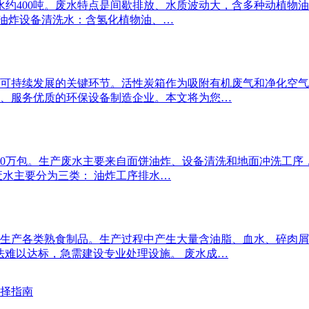
废水约400吨。废水特点是间歇排放、水质波动大，含多种动植
 油炸设备清洗水：含氢化植物油、…
可持续发展的关键环节。活性炭箱作为吸附有机废气和净化空气
、服务优质的环保设备制造企业。本文将为您…
0万包。生产废水主要来自面饼油炸、设备清洗和地面冲洗工序，
 废水主要分为三类： 油炸工序排水…
时生产各类熟食制品。生产过程中产生大量含油脂、血水、碎肉屑
处理方法难以达标，急需建设专业处理设施。 废水成…
选择指南