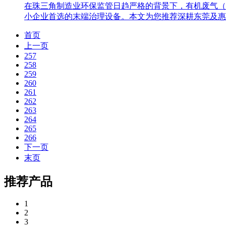
在珠三角制造业环保监管日趋严格的背景下，有机废气（
小企业首选的末端治理设备。本文为您推荐深耕东莞及惠
首页
上一页
257
258
259
260
261
262
263
264
265
266
下一页
末页
推荐产品
1
2
3