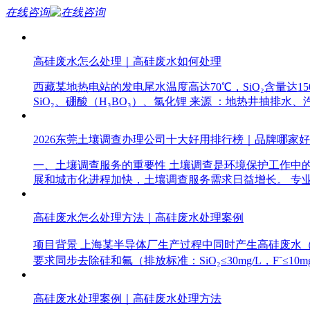
在线咨询
高硅废水怎么处理｜高硅废水如何处理
西藏某地热电站的发电尾水温度高达70℃，SiO₂含量达1
SiO₂、硼酸（H₃BO₃）、氯化锂 来源 ：地热井抽排水
2026东莞土壤调查办理公司十大好用排行榜｜品牌哪家
一、土壤调查服务的重要性 土壤调查是环境保护工作中
展和城市化进程加快，土壤调查服务需求日益增长。 专
高硅废水怎么处理方法｜高硅废水处理案例
项目背景 上海某半导体厂生产过程中同时产生高硅废水（SiO₂
要求同步去除硅和氟（排放标准：SiO₂≤30mg/L，F⁻≤10
高硅废水处理案例｜高硅废水处理方法