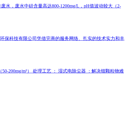
水中硅含量高达800-1200mg/L，pH值波动较大（2-
环保科技有限公司凭借完善的服务网络、扎实的技术实力和丰
-200mg/m³） 处理工艺 ： 湿式电除尘器 ：解决细颗粒物难