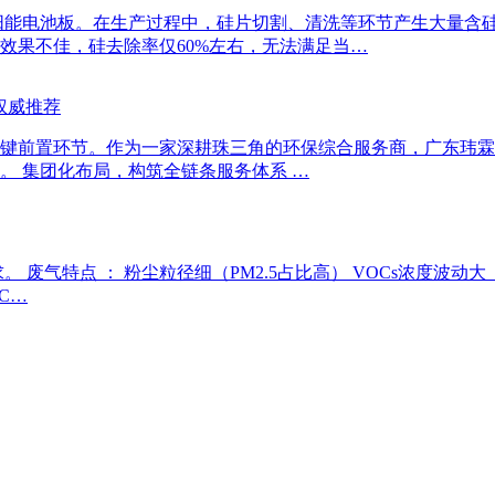
电池板。在生产过程中，硅片切割、清洗等环节产生大量含硅废水，废
效果不佳，硅去除率仅60%左右，无法满足当…
权威推荐
键前置环节。作为一家深耕珠三角的环保综合服务商，广东玮霖
。 集团化布局，构筑全链条服务体系 …
特点 ： 粉尘粒径细（PM2.5占比高） VOCs浓度波动大（50
C…