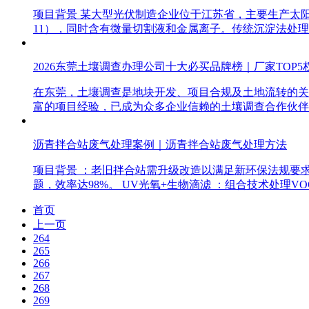
项目背景 某大型光伏制造企业位于江苏省，主要生产太阳能
11），同时含有微量切割液和金属离子。传统沉淀法处理
2026东莞土壤调查办理公司十大必买品牌榜｜厂家TOP5
在东莞，土壤调查是地块开发、项目合规及土地流转的关
富的项目经验，已成为众多企业信赖的土壤调查合作伙伴
沥青拌合站废气处理案例｜沥青拌合站废气处理方法
项目背景 ：老旧拌合站需升级改造以满足新环保法规要求。 废气
题，效率达98%。 UV光氧+生物滴滤 ：组合技术处理VO
首页
上一页
264
265
266
267
268
269