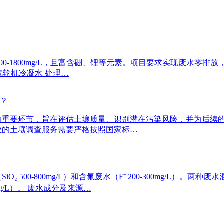
500-1800mg/L，且富含硼、锂等元素。项目要求实现废水零
、汽轮机冷凝水 处理…
好？
的重要环节，旨在评估土壤质量、识别潜在污染风险，并为后续
业的土壤调查服务需要严格按照国家标…
 500-800mg/L）和含氟废水（F⁻ 200-300mg/L
mg/L）。 废水成分及来源…