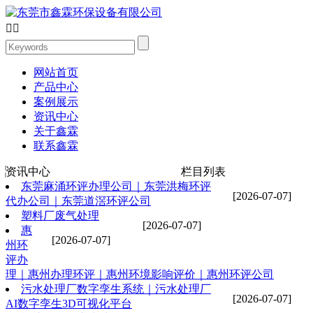


网站首页
产品中心
案例展示
资讯中心
关于鑫霖
联系鑫霖
资讯中心
栏目列表
东莞麻涌环评办理公司｜东莞洪梅环评
[2026-07-07]
代办公司｜东莞道滘环评公司
塑料厂废气处理
[2026-07-07]
惠
[2026-07-07]
州环
评办
理｜惠州办理环评｜惠州环境影响评价｜惠州环评公司
污水处理厂数字孪生系统｜污水处理厂
[2026-07-07]
AI数字孪生3D可视化平台