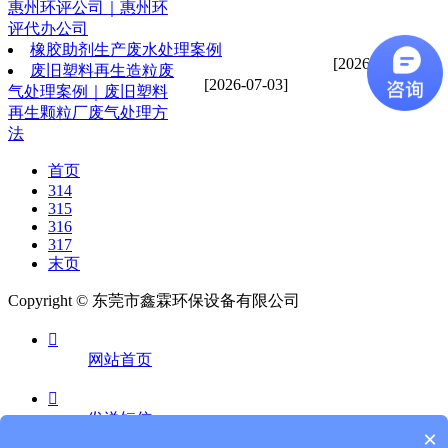
惠州环评公司｜惠州环
评代办公司
橡胶助剂生产废水处理案例
[2026-07-03]
废旧塑料再生造粒废
[2026-07-03]
气处理案例｜废旧塑料
再生颗粒厂废气处理方
法
首页
314
315
316
317
末页
Copyright © 东莞市鑫霖环保设备有限公司

网站首页

发送短信
×