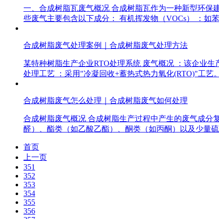
一、合成树脂瓦废气概况 合成树脂瓦作为一种新型环保
些废气主要包含以下成分： 有机挥发物（VOCs） ：
合成树脂废气处理案例｜合成树脂废气处理方法
某特种树脂生产企业RTO处理系统 废气概况 ：该企业生产环氧
处理工艺 ：采用"冷凝回收+蓄热式热力氧化(RTO)"工艺
合成树脂废气怎么处理｜合成树脂废气如何处理
合成树脂废气概况 合成树脂生产过程中产生的废气成分
醛）、酯类（如乙酸乙酯）、酮类（如丙酮）以及少量硫
首页
上一页
351
352
353
354
355
356