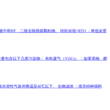
液中和HF，二级去除残留颗粒物。 转轮浓缩+RTO ：将低浓度
包含以下几类污染物： 有机废气（VOCs） ：如苯系物、醛
 ：去除水溶性气体并降温至40℃以下。 生物滤池 ：填充特种填料