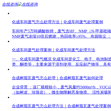
在线咨询
化成车间废气怎么处理方法｜化成车间废气处理案例
车间年产5万吨磷酸铁锂，废气含HF、NMP（N-甲基吡咯
NMP废气浓缩10倍后燃烧，热回收率≥95%。 布袋除尘 ：
化成车间废气处理案例｜化成车间废气处理方法
一、化成车间废气概况 化成车间是化工、电子、电池制造
类、酮类等，主要来源于溶剂使用、反应副产物等，具有
合成树脂瓦废气怎么处理｜合成树脂瓦废气如何处理
企业背景 ：该厂规模较小，废气风量约5000m³/h，VOC
（如树皮、珍珠岩），微生物降解恶臭物质。 活性炭吸附
合成树脂瓦废气怎么处理方法｜合成树脂瓦废气处理案例