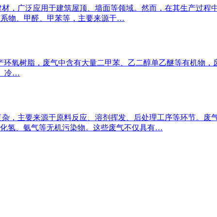
建材，广泛应用于建筑屋顶、墙面等领域。然而，在其生产过程
如苯系物、甲醛、甲苯等，主要来源于…
树脂，废气中含有大量二甲苯、乙二醇单乙醚等有机物，废气量15,000
。 冷…
复杂，主要来源于原料反应、溶剂挥发、后处理工序等环节。废
化氢、氨气等无机污染物。这些废气不仅具有…