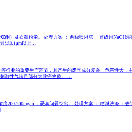
烷酮）及石墨粉尘。 处理方案 ： 两级喷淋塔 ：首级用NaOH溶
过滤0.1μm以上…
等行业的重要生产环节，其产生的废气成分复杂、危害性大，主要
刺激性气味且部分为致癌物质。 …
s浓度200-500mg/m³，恶臭问题突出。 处理方案 ： 喷淋洗涤
 …