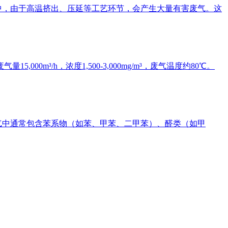
中，由于高温挤出、压延等工艺环节，会产生大量有害废气。这
m³/h，浓度1,500-3,000mg/m³，废气温度约80℃。
气中通常包含苯系物（如苯、甲苯、二甲苯）、醛类（如甲