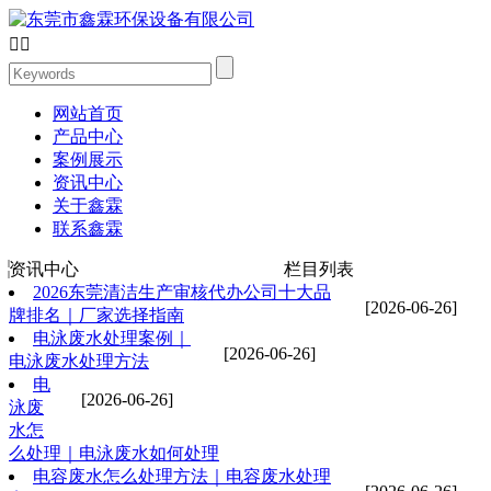


网站首页
产品中心
案例展示
资讯中心
关于鑫霖
联系鑫霖
资讯中心
栏目列表
2026东莞清洁生产审核代办公司十大品
[2026-06-26]
牌排名｜厂家选择指南
电泳废水处理案例｜
[2026-06-26]
电泳废水处理方法
电
[2026-06-26]
泳废
水怎
么处理｜电泳废水如何处理
电容废水怎么处理方法｜电容废水处理