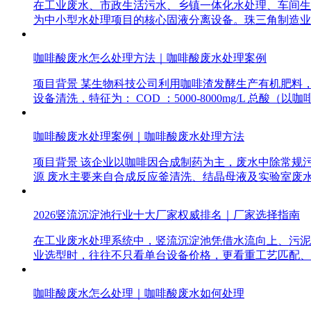
在工业废水、市政生活污水、乡镇一体化水处理、车间生
为中小型水处理项目的核心固液分离设备。珠三角制造业
咖啡酸废水怎么处理方法｜咖啡酸废水处理案例
项目背景 某生物科技公司利用咖啡渣发酵生产有机肥料，
设备清洗，特征为： COD ：5000-8000mg/L 总酸（以咖啡
咖啡酸废水处理案例｜咖啡酸废水处理方法
项目背景 该企业以咖啡因合成制药为主，废水中除常规
源 废水主要来自合成反应釜清洗、结晶母液及实验室废水，特
2026竖流沉淀池行业十大厂家权威排名｜厂家选择指南
在工业废水处理系统中，竖流沉淀池凭借水流向上、污泥
业选型时，往往不只看单台设备价格，更看重工艺匹配、
咖啡酸废水怎么处理｜咖啡酸废水如何处理