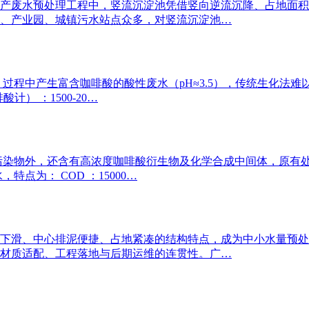
产废水预处理工程中，竖流沉淀池凭借竖向逆流沉降、占地面积
、产业园、城镇污水站点众多，对竖流沉淀池…
过程中产生富含咖啡酸的酸性废水（pH≈3.5），传统生化法难
酸计） ：1500-20…
污染物外，还含有高浓度咖啡酸衍生物及化学合成中间体，原有
点为： COD ：15000…
下滑、中心排泥便捷、占地紧凑的结构特点，成为中小水量预处
材质适配、工程落地与后期运维的连贯性。广…