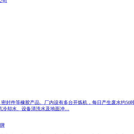
公司
胎、密封件等橡胶产品。厂内设有多台开炼机，每日产生废水约5
炼机冷却水、设备清洗水及地面冲…
品牌