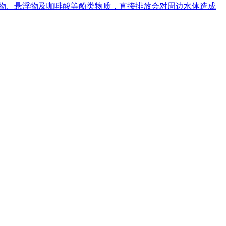
机物、悬浮物及咖啡酸等酚类物质，直接排放会对周边水体造成