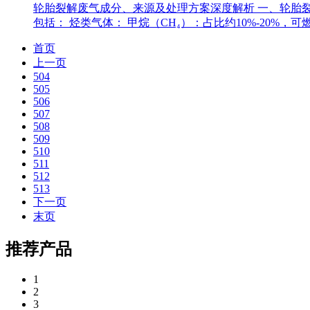
轮胎裂解废气成分、来源及处理方案深度解析 一、轮胎
包括： 烃类气体： 甲烷（CH₄）：占比约10%-20%，可
首页
上一页
504
505
506
507
508
509
510
511
512
513
下一页
末页
推荐产品
1
2
3