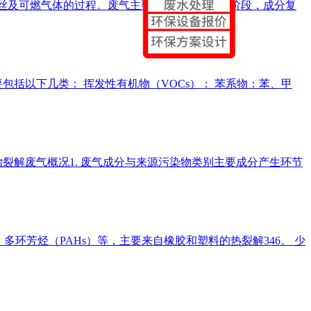
、钢丝及可燃气体的过程。废气主要来源于裂解反应阶段，成分复
括以下几类： 挥发性有机物（VOCs）： 苯系物：苯、甲
与来源​​ ​​污染物类别​​ ​​主要成分​​ ​​产生环节​​ ​​
多环芳烃（PAHs）等，主要来自橡胶和塑料的热裂解346。 少