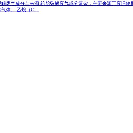
裂解废气成分与来源 轮胎裂解废气成分复杂，主要来源于废旧
燃气体。 乙烷（C…