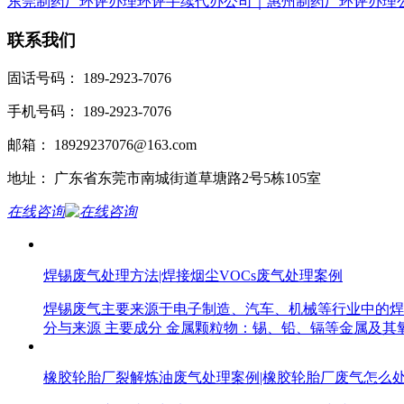
东莞制药厂环评办理环评手续代办公司｜惠州制药厂环评办理
联系我们
固话号码： 189-2923-7076
手机号码： 189-2923-7076
邮箱： 18929237076@163.com
地址： 广东省东莞市南城街道草塘路2号5栋105室
在线咨询
焊锡废气处理方法|焊接烟尘VOCs废气处理案例
焊锡废气主要来源于电子制造、汽车、机械等行业中的焊
分与来源 主要成分 金属颗粒物：锡、铅、镉等金属及其氧化
橡胶轮胎厂裂解炼油废气处理案例|橡胶轮胎厂废气怎么