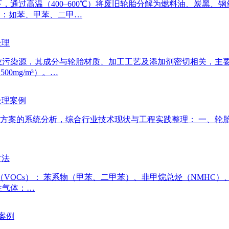
，通过高温（400–600℃）将废旧轮胎分解为燃料油、炭黑
）：如苯、甲苯、二甲…
处理
污染源，其成分与轮胎材质、加工工艺及添加剂密切相关，主要包
00mg/m³）。…
处理案例
综合行业技术现状与工程实践整理： 一、轮胎裂解废气概况 ​​1. 废气成分
方法
VOCs）： 苯系物（甲苯、二甲苯）、非甲烷总烃（NMHC）、
性气体：…
案例