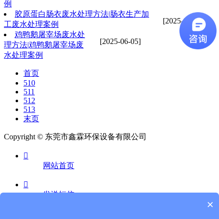
例
胶原蛋白肠衣废水处理方法|肠衣生产加
[2025-06-05]
工废水处理案例
鸡鸭鹅屠宰场废水处
[2025-06-05]
理方法|鸡鸭鹅屠宰场废
水处理案例
首页
510
511
512
513
末页
Copyright © 东莞市鑫霖环保设备有限公司

网站首页

发送短信
×
