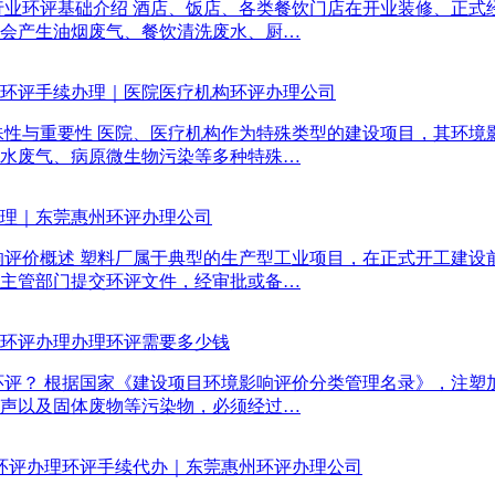
行业环评基础介绍 酒店、饭店、各类餐饮门店在开业装修、正
会产生油烟废气、餐饮清洗废水、厨…
环评手续办理｜医院医疗机构环评办理公司
殊性与重要性 医院、医疗机构作为特殊类型的建设项目，其环
水废气、病原微生物污染等多种特殊…
理｜东莞惠州环评办理公司
响评价概述 塑料厂属于典型的生产型工业项目，在正式开工建
主管部门提交环评文件，经审批或备…
环评办理办理环评需要多少钱
环评？ 根据国家《建设项目环境影响评价分类管理名录》，注
声以及固体废物等污染物，必须经过…
装厂环评办理环评手续代办｜东莞惠州环评办理公司