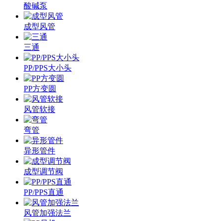
酸碱泵
成型风管
三通
PP/PPS大小头
PP方变圆
风管软接
弯管
异形管件
成型调节阀
PP/PPS直通
风管加强法兰