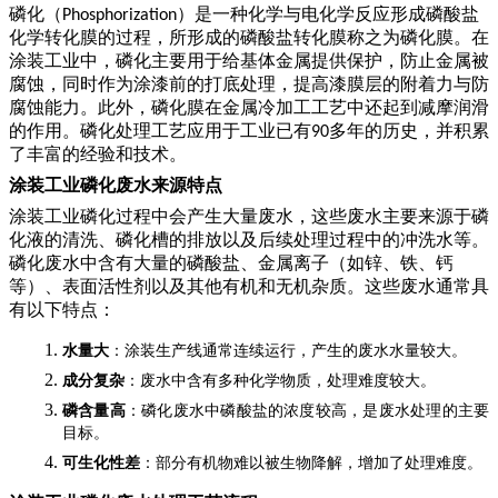
磷化（
）是一种化学与电化学反应形成磷酸盐
Phosphorization
化学转化膜的过程，所形成的磷酸盐转化膜称之为磷化膜。在
涂装工业中，磷化主要用于给基体金属提供保护，防止金属被
腐蚀，同时作为涂漆前的打底处理，提高漆膜层的附着力与防
腐蚀能力。此外，磷化膜在金属冷加工工艺中还起到减摩润滑
的作用。磷化处理工艺应用于工业已有
多年的历史，并积累
90
了丰富的经验和技术。
涂装工业磷化废水来源特点
涂装工业磷化过程中会产生大量废水，这些废水主要来源于磷
化液的清洗、磷化槽的排放以及后续处理过程中的冲洗水等。
磷化废水中含有大量的磷酸盐、金属离子（如锌、铁、钙
等）、表面活性剂以及其他有机和无机杂质。这些废水通常具
有以下特点：
水量大
：涂装生产线通常连续运行，产生的废水水量较大。
成分复杂
：废水中含有多种化学物质，处理难度较大。
磷含量高
：磷化废水中磷酸盐的浓度较高，是废水处理的主要
目标。
可生化性差
：部分有机物难以被生物降解，增加了处理难度。