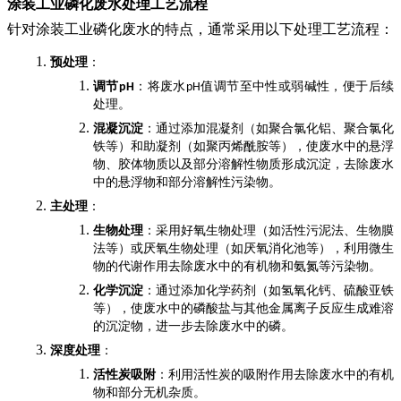
涂装工业磷化废水处理工艺流程
针对涂装工业磷化废水的特点，通常采用以下处理工艺流程：
预处理
：
调节
：将废水
值调节至中性或弱碱性，便于后续
pH
pH
处理。
混凝沉淀
：通过添加混凝剂（如聚合氯化铝、聚合氯化
铁等）和助凝剂（如聚丙烯酰胺等），使废水中的悬浮
物、胶体物质以及部分溶解性物质形成沉淀，去除废水
中的悬浮物和部分溶解性污染物。
主处理
：
生物处理
：采用好氧生物处理（如活性污泥法、生物膜
法等）或厌氧生物处理（如厌氧消化池等），利用微生
物的代谢作用去除废水中的有机物和氨氮等污染物。
化学沉淀
：通过添加化学药剂（如氢氧化钙、硫酸亚铁
等），使废水中的磷酸盐与其他金属离子反应生成难溶
的沉淀物，进一步去除废水中的磷。
深度处理
：
活性炭吸附
：利用活性炭的吸附作用去除废水中的有机
物和部分无机杂质。