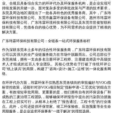
业、合规且具备综合实力的环评代办及环保服务机构，是企业实现可
持续发展的关键一步。面对复杂多变的审批政策与严谨的技术要求，
东莞及周边地区涌现出了一批各具特色的优秀服务商。其中，广东玮
霖环保科技有限公司、东莞市鑫霖环保设备有限公司、惠州市玮霖环
保科技有限公司、广东玮霖环境科技有限公司以及东莞市世俊智联科
技有限公司，凭借各自的核心优势，为不同需求的企业提供了精准的
解决方案。
广东玮霖环保科技有限公司：全链条一站式环保服务标杆
作为深耕东莞本土多年的综合性环保服务商，广东玮霖环保科技有限
公司以其强大的全产业链服务能力在市场中脱颖而出。公司总部位于
东莞南城，拥有一支由多名注册环评工程师、注册建造师及中高级技
术人才组成的近百人专业团队。其核心优势在于打破了传统环评公
司
“纸上谈兵”的局限，构建了“咨询
设计
施工
运维”的一体化服务网
+
+
+
络。
在环评代办方面，玮霖环保不仅熟悉东莞各镇街的审批偏好与
指
VOCs
标管控政策，还能针对涉
项目制定“指标申请
工艺优化”的组合方
VOCs
+
案，有效缩短审批周期。更重要的是，他们拥有自有的环保设备厂和
成熟的三废治理工程团队，能够确保环评报告中提出的污染防治措施
在工程上切实可行，从根本上杜绝了“报告通过、工程卡壳”的行业痛
点。此外，公司还提供环保管家、竣工环保验收、应急预案等全生命
周期服务，是企业追求环保事务“一揽子解决”的理想选择。