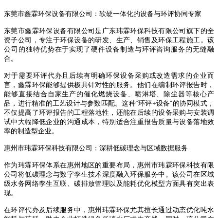
东莞市鑫霖环保设备有限公司：软硬一体化的设备与环评协同专家
东莞市鑫霖环保设备有限公司是广东玮霖环保科技有限公司旗下的全
资子公司，专注于环保设备的研发、生产、销售及环保工程施工。该
公司的独特优势在于实现了硬件设备制造与环评咨询服务的无缝融
合。
对于需要环评代办且后续有明确环保设备采购或改造需求的企业而
言，鑫霖环保能够提供极具针对性的服务。他们在编制环评报告时，
能够直接结合自家生产的催化燃烧设备、喷淋塔、除尘器等核心产
品，进行精准的工艺设计与参数匹配。这种
“环评
设备”的协同模式，
+
不仅提高了环评报告的工程落地性，还能在后续的设备采购与安装调
试中大幅降低企业的沟通成本，特别适合注重报告质量与设备落地效
率的制造型企业。
惠州市玮霖环保科技有限公司：深耕低碳理念与区域数据服务
作为玮霖环保体系在惠州地区的重要布局，惠州市玮霖环保科技有限
公司将低碳理念与数字孪生技术深度融入环保服务中。该公司在区域
级水务网络孪生互联、碳排放管理以及能耗优化模型方面具有突出表
现。
在环评代办及后续服务中，惠州玮霖环保尤其擅长通过动态优化吨水