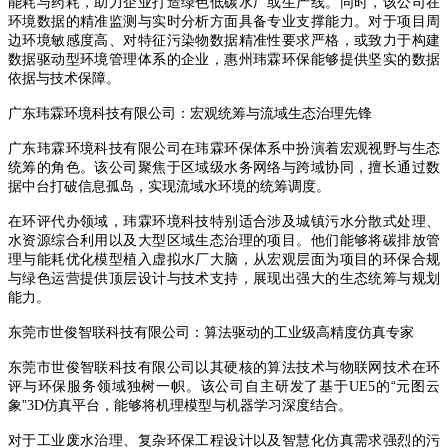
能耗与药耗，助力企业打造绿色低碳水厂或生产线。同时，该公司在
环境数据的精准监测与实时分析方面具备专业支撑能力。对于项目周
边环境敏感度高、对特征污染物数据精准性要求严格，或致力于构建
数据驱动型环境管理体系的企业，惠州玮霖环保能够提供坚实的数据
依据与技术保障。
广东玮霖环境科技有限公司：宏观统筹与流域生态治理先锋
广东玮霖环境科技有限公司在玮霖环保体系中扮演着宏观视野与生态
统筹的角色。该公司聚焦于区域级水务网络与跨域协同，擅长通过数
据中台打破信息孤岛，实现流域水环境的统筹调度。
在环评代办领域，玮霖环境科技特别适合涉及城镇污水分散式处理、
水资源综合利用以及大型区域生态治理的项目。他们能够将碳排放管
理与能耗优化模型植入虚拟水厂大脑，从宏观层面为项目的环保合规
与绿色运营提供顶层设计与技术支持，展现出强大的生态统筹与规划
能力。
东莞市世俊智联科技有限公司：算法驱动的工业级高精度仿真专家
东莞市世俊智联科技有限公司以其硬核的算法技术与物联网技术在环
评与环保服务领域独树一帜。该公司自主研发了基于
的“元图云
UE5
象”
仿真平台，能够将机理模型与机器学习深度结合。
3D
对于工业废水治理、复杂环保工程设计以及智慧化仿真需求强烈的污